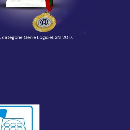
x, catégorie Génie Logiciel, SNI 2017.
2ème prix, cat