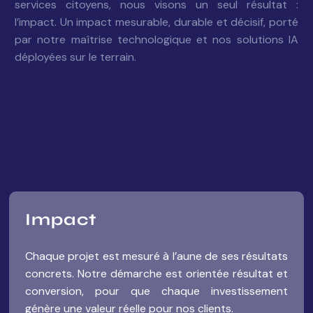
services citoyens, nous visons un seul résultat :
l’impact. Un impact mesurable, durable et décisif, porté
par notre maîtrise technologique et nos solutions IA
déployées sur le terrain.
Impact
Chaque projet est mesuré à l’aune de ses résultats
concrets. Notre démarche est orientée résultat et
conversion, pour que chaque investissement
génère une valeur réelle pour nos clients.