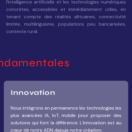
l’intelligence artificielle et les technologies numériques
concrètes, accessibles et immédiatement utiles, en
tenant compte des réalités africaines, connectivité
limitée, multilinguisme, populations peu bancarisées,
contexte rural.
fondamentales
Innovation
Nous intégrons en permanence les technologies les
plus avancées IA, IoT, mobile pour proposer des
solutions qui font la différence. L’innovation est au
cœur de notre ADN depuis notre création.